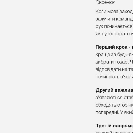
Коли мова заходи
залучити команд
рух починається 
як суперстратегі
Перший крок - 
краще за будь-як
вибрати товар. Ч
відповідати на т
починають з’явля
Другий важливи
з’являються стаб
обходять сторін
попередні. У яки
Третій напрямо