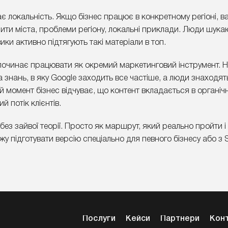
 локальність. Якщо бізнес працює в конкретному регіоні, в
апити міста, проблеми регіону, локальні приклади. Люди шук
ики активно підтягують такі матеріали в топ.
починає працювати як окремий маркетинговий інструмент. 
знань, в яку Google заходить все частіше, а люди знаходять
 момент бізнес відчуває, що контент вкладається в органічн
й потік клієнтів.
ез зайвої теорії. Просто як маршрут, який реально пройти і
у підготувати версію спеціально для певного бізнесу або з
Послуги
Кейси
Партнери
Кон