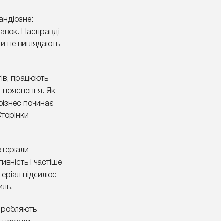
андіозне:
равок. Насправді
они не виглядають
тів, працюють
і пояснення. Як
 бізнес починає
Сторінки
атеріали
ивність і частіше
теріал підсилює
иль.
виробляють