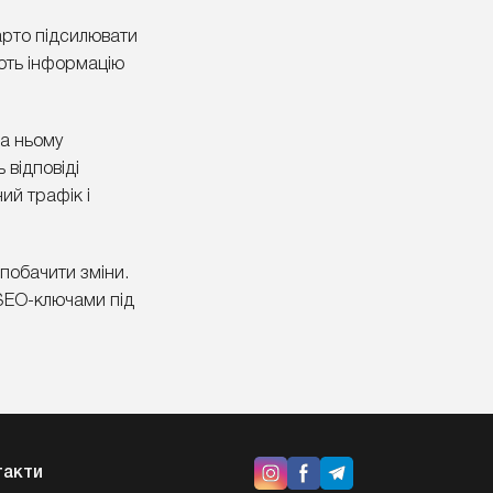
арто підсилювати
ають інформацію
На ньому
 відповіді
ий трафік і
 побачити зміни.
 SEO-ключами під
такти