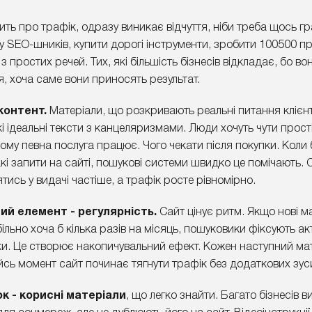
ть про трафік, одразу виникає відчуття, ніби треба щось гр
у SEO-шників, купити дорогі інструменти, зробити 100500 п
з простих речей. Тих, які більшість бізнесів відкладає, бо в
я, хоча саме вони приносять результат.
контент.
Матеріали, що розкривають реальні питання клієн
і ідеальні тексти з канцеляризмами. Люди хочуть чути прост
ому певна послуга працює. Чого чекати після покупки. Коли
акі запити на сайті, пошукові системи швидко це помічають. 
тись у видачі частіше, а трафік росте рівномірно.
й елемент - регулярність.
Сайт цінує ритм. Якщо нові м
ільно хоча б кілька разів на місяць, пошуковики фіксують акт
ки. Це створює накопичувальний ефект. Кожен наступний ма
йсь момент сайт починає тягнути трафік без додаткових зус
к - корисні матеріали
, що легко знайти. Багато бізнесів 