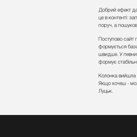
Добрий ефект дає
це в контенті: з
поруч, а пошуков
Поступово сайт 
формується база 
швидше. У певний
формує стабільни
Колонка вийшла б
Якщо хочеш - мож
Луцьк.