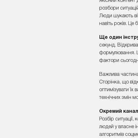
якісний контент 
розбори ситуацій
Люди шукають від
навіть років. Це
Ще один інстр
секунд. Відкриває
формулювання. Це
фактори сьогодні
Важлива частина
Сторінка, що від
оптимізувати їх в
технічних змін м
Окремий кана
Розбір ситуації,
людей у власне і
алгоритмів соцм