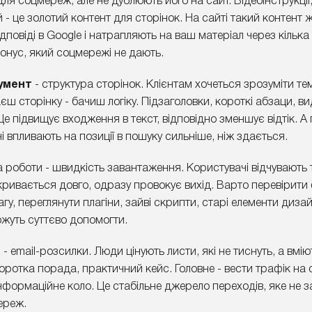
для соцмереж, але не дублюють його на сайт. Відеоінструкції
 - це золотий контент для сторінок. На сайті такий контент 
повіді в Google і натрапляють на ваш матеріал через кілька 
 бонус, який соцмережі не дають.
умент
- структура сторінок. Клієнтам хочеться зрозуміти тем
ш сторінку - бачиш логіку. Підзаголовки, короткі абзаци, виді
 підвищує входження в текст, відповідно зменшує відтік. А 
 впливають на позиції в пошуку сильніше, ніж здається.
 роботи - швидкість завантаження. Користувачі відчувають 
кривається довго, одразу провокує вихід. Варто перевірити
агу, переглянути плагіни, зайві скрипти, старі елементи дизай
ожуть суттєво допомогти.
л
- email-розсилки. Люди цінують листи, які не тиснуть, а вмі
 коротка порада, практичний кейс. Головне - вести трафік на 
нформаційне коло. Це стабільне джерело переходів, яке не з
ереж.