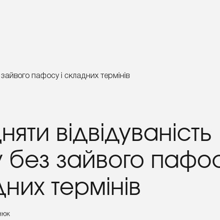
Послуги
Наші клієнти
Партнери
дняти відвідуваність
 без зайвого пафос
них термінів
нюк