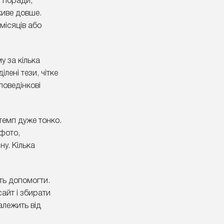
, поради,
живе довше.
місяців або
у за кілька
лені тези, чітке
поведінкові
темп дуже тонко.
 фото,
ну. Кілька
ють допомогти.
сайт і збирати
алежить від