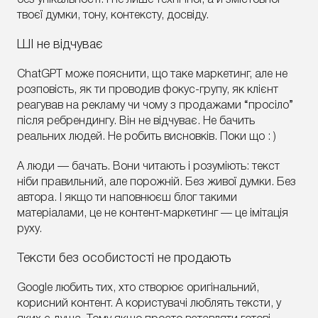
без унікальності. І не лише технічної, а й змістовної —
твоєї думки, тону, контексту, досвіду.
ШІ не відчуває
ChatGPT може пояснити, що таке маркетинг, але не
розповість, як ти проводив фокус-групу, як клієнт
реагував на рекламу чи чому з продажами “просіло”
після ребрендингу. Він не відчуває. Не бачить
реальних людей. Не робить висновків. Поки що : )
А люди — бачать. Вони читають і розуміють: текст
ніби правильний, але порожній. Без живої думки. Без
автора. І якщо ти наповнюєш блог такими
матеріалами, це не контент-маркетинг — це імітація
руху.
Тексти без особистості не продають
Google любить тих, хто створює оригінальний,
корисний контент. А користувачі люблять тексти, у