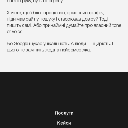
багато руху, нуль прогресу.
Хочете, щоб блог працював, приносив трафік,
піднімав сайт у пошуку і створював довіру? Тоді
пишіть самі. Або принаймні думайте про власний tone
of voice.
Бо Google шукає унікальність. А люди — щирість. І
цього не замінить жодна нейромережа.
Послуги
Кейси