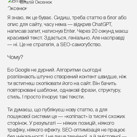
Віталій Оксенюк
Я знаю, як це буває. Сидиш, треба статтю в блог або
опис для сайту, часу нема — відкрив ChatGPT,
написав запит, натиснув Enter. Через 20 секунд маєш
красивий текст. Здається, геніально. Але насправді
— ні. Це не стратегія, а SEO-самогубство.
Чому?
Бо Google не дурний. Алгоритми сьогодні
розпізнають штучно створений контент швидше, ніж
ти встигнеш скопіювати його на сайт. Він бачить
повторювані шаблони, однакові фрази, структуру,
стиль. І просто ігнорує такі тексти.
Ти думаєш, що публікуєш нову статтю, а для
пошукової системи це — «копіпаст» із тисячі схожих
сторінок. У результаті — ніяких позицій, ніякого
трафіку, ніякого ефекту. SEO-оптимізація не працює